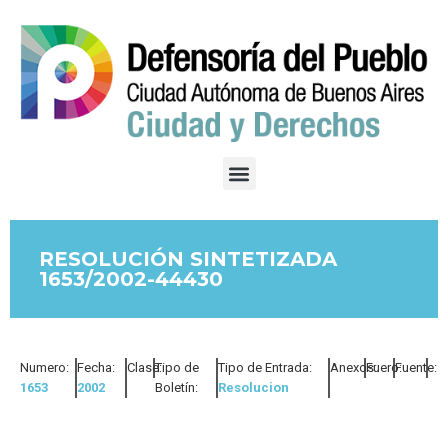
RESOLUCIÓN SINTETIZADA
1653/2002-44430
Numero:
Fecha:
Clase:
Tipo de
Tipo de Entrada:
Anexos:
Fuero:
Fuente:
1653
2002
Boletín:
Resolucion