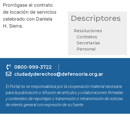
Prorrógase el contrato
de locación de servicios
Descriptores
celebrado con Daniela
H. Sierra.
Resoluciones
Contratos
Secretarías
Personal
0800-999-3722
ciudadyderechos@defensoria.org.ar
El Portal no se responsabiliza por la cooperación material necesaria
para la publicación o difusión de artículos y colaboraciones firmadas
y contenidos de reportajes o transmisión o retransmisión de noticias
de interés general con expresión de su fuente.