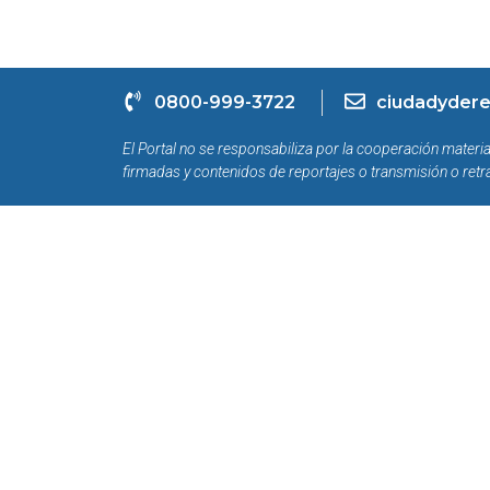
0800-999-3722
ciudadydere
El Portal no se responsabiliza por la cooperación materia
firmadas y contenidos de reportajes o transmisión o retr