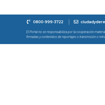
0800-999-3722
ciudadydere
El Portal no se responsabiliza por la cooperación materia
firmadas y contenidos de reportajes o transmisión o retr