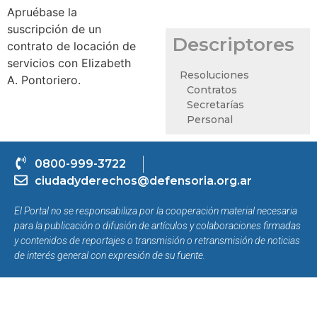
Apruébase la
suscripción de un
Descriptores
contrato de locación de
servicios con Elizabeth
Resoluciones
A. Pontoriero.
Contratos
Secretarías
Personal
0800-999-3722
ciudadyderechos@defensoria.org.ar
El Portal no se responsabiliza por la cooperación material necesaria
para la publicación o difusión de artículos y colaboraciones firmadas
y contenidos de reportajes o transmisión o retransmisión de noticias
de interés general con expresión de su fuente.