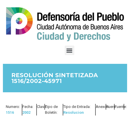
RESOLUCIÓN SINTETIZADA
1516/2002-45971
Numero:
Fecha:
Clase:
Tipo de
Tipo de Entrada:
Anexos:
Fuero:
Fuente:
1516
2002
Boletín:
Resolucion