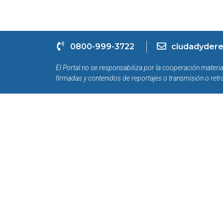
0800-999-3722
ciudadydere
El Portal no se responsabiliza por la cooperación materia
firmadas y contenidos de reportajes o transmisión o retr