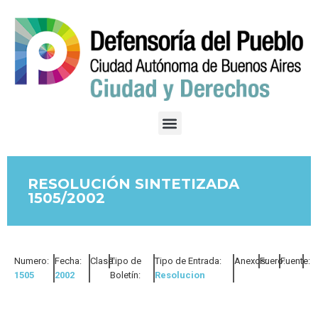
RESOLUCIÓN SINTETIZADA
1505/2002
Numero:
Fecha:
Clase:
Tipo de
Tipo de Entrada:
Anexos:
Fuero:
Fuente:
1505
2002
Boletín:
Resolucion