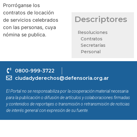
Prorróganse los
contratos de locación
Descriptores
de servicios celebrados
con las personas, cuya
Resoluciones
nómina se publica.
Contratos
Secretarías
Personal
0800-999-3722
ciudadyderechos@defensoria.org.ar
El Portal no se responsabiliza por la cooperación material necesaria
para la publicación o difusión de artículos y colaboraciones firmadas
y contenidos de reportajes o transmisión o retransmisión de noticias
de interés general con expresión de su fuente.