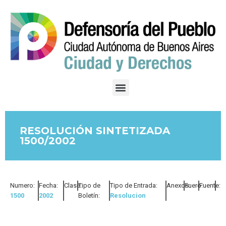
RESOLUCIÓN SINTETIZADA
1500/2002
Numero:
Fecha:
Clase:
Tipo de
Tipo de Entrada:
Anexos:
Fuero:
Fuente:
1500
2002
Boletín:
Resolucion