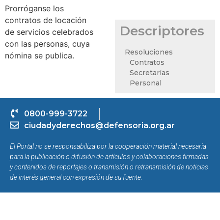
Prorróganse los
contratos de locación
Descriptores
de servicios celebrados
con las personas, cuya
Resoluciones
nómina se publica.
Contratos
Secretarías
Personal
0800-999-3722
ciudadyderechos@defensoria.org.ar
El Portal no se responsabiliza por la cooperación material necesaria
para la publicación o difusión de artículos y colaboraciones firmadas
y contenidos de reportajes o transmisión o retransmisión de noticias
de interés general con expresión de su fuente.