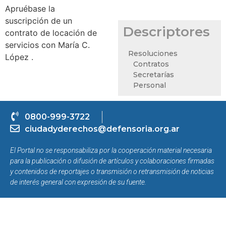
Apruébase la
suscripción de un
Descriptores
contrato de locación de
servicios con María C.
Resoluciones
López .
Contratos
Secretarías
Personal
0800-999-3722
ciudadyderechos@defensoria.org.ar
El Portal no se responsabiliza por la cooperación material necesaria
para la publicación o difusión de artículos y colaboraciones firmadas
y contenidos de reportajes o transmisión o retransmisión de noticias
de interés general con expresión de su fuente.