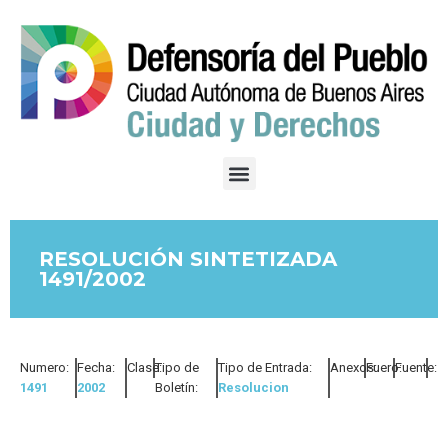
RESOLUCIÓN SINTETIZADA
1491/2002
Numero:
Fecha:
Clase:
Tipo de
Tipo de Entrada:
Anexos:
Fuero:
Fuente:
1491
2002
Boletín:
Resolucion