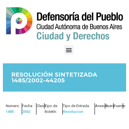
RESOLUCIÓN SINTETIZADA
1485/2002-44205
Numero:
Fecha:
Clase:
Tipo de
Tipo de Entrada:
Anexos:
Fuero:
Fuente:
1485
2002
Boletín:
Resolucion