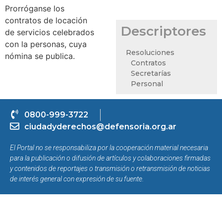
Prorróganse los
contratos de locación
Descriptores
de servicios celebrados
con la personas, cuya
Resoluciones
nómina se publica.
Contratos
Secretarías
Personal
0800-999-3722
ciudadyderechos@defensoria.org.ar
El Portal no se responsabiliza por la cooperación material necesaria
para la publicación o difusión de artículos y colaboraciones firmadas
y contenidos de reportajes o transmisión o retransmisión de noticias
de interés general con expresión de su fuente.