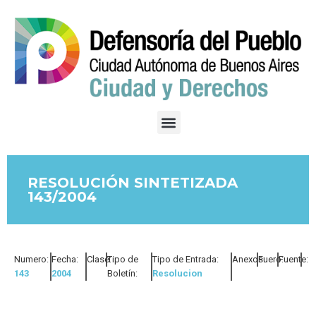
RESOLUCIÓN SINTETIZADA
143/2004
Numero:
Fecha:
Clase:
Tipo de
Tipo de Entrada:
Anexos:
Fuero:
Fuente:
143
2004
Boletín:
Resolucion