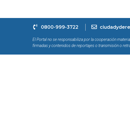
0800-999-3722
ciudadydere
El Portal no se responsabiliza por la cooperación materia
firmadas y contenidos de reportajes o transmisión o retr