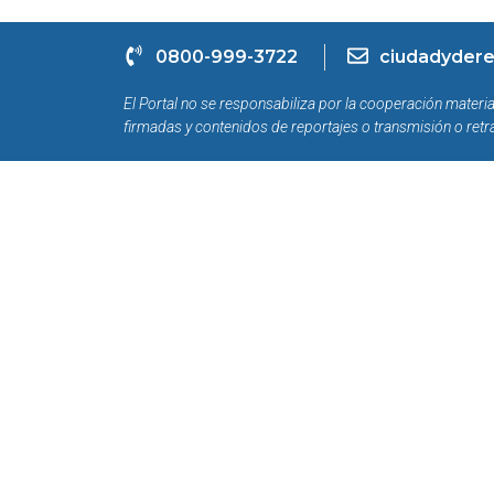
0800-999-3722
ciudadydere
El Portal no se responsabiliza por la cooperación materia
firmadas y contenidos de reportajes o transmisión o retr