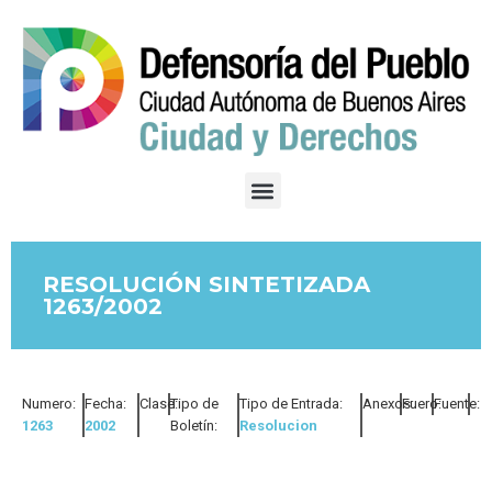
RESOLUCIÓN SINTETIZADA
1263/2002
Numero:
Fecha:
Clase:
Tipo de
Tipo de Entrada:
Anexos:
Fuero:
Fuente:
1263
2002
Boletín:
Resolucion