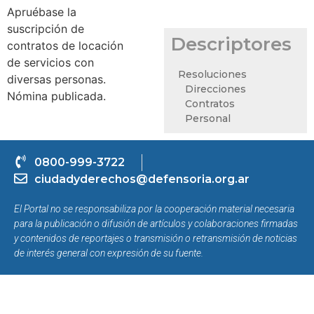
Apruébase la
suscripción de
Descriptores
contratos de locación
de servicios con
Resoluciones
diversas personas.
Direcciones
Nómina publicada.
Contratos
Personal
0800-999-3722
ciudadyderechos@defensoria.org.ar
El Portal no se responsabiliza por la cooperación material necesaria
para la publicación o difusión de artículos y colaboraciones firmadas
y contenidos de reportajes o transmisión o retransmisión de noticias
de interés general con expresión de su fuente.