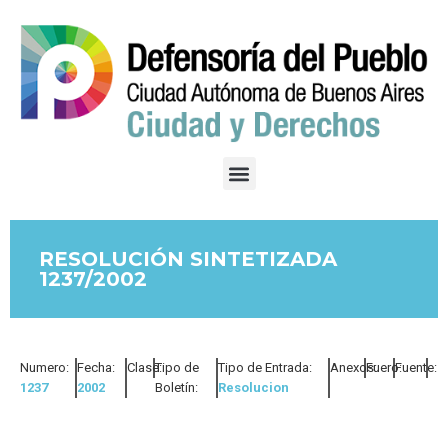
RESOLUCIÓN SINTETIZADA
1237/2002
Numero:
Fecha:
Clase:
Tipo de
Tipo de Entrada:
Anexos:
Fuero:
Fuente:
1237
2002
Boletín:
Resolucion