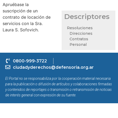
Apruébase la
suscripción de un
Descriptores
contrato de locación de
servicios con la Sra.
Resoluciones
Laura S. Sofovich.
Direcciones
Contratos
Personal
0800-999-3722
ciudadyderechos@defensoria.org.ar
El Portal no se responsabiliza por la cooperación material necesaria
para la publicación o difusión de artículos y colaboraciones firmadas
y contenidos de reportajes o transmisión o retransmisión de noticias
de interés general con expresión de su fuente.