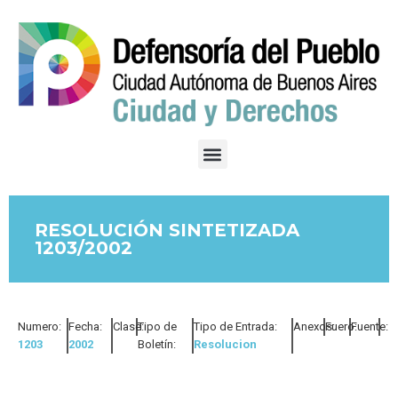
RESOLUCIÓN SINTETIZADA
1203/2002
Numero:
Fecha:
Clase:
Tipo de
Tipo de Entrada:
Anexos:
Fuero:
Fuente:
1203
2002
Boletín:
Resolucion