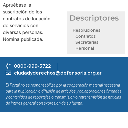
Apruébase la
suscripción de los
Descriptores
contratos de locación
de servicios con
Resoluciones
diversas personas.
Contratos
Nómina publicada.
Secretarías
Personal
0800-999-3722
ciudadyderechos@defensoria.org.ar
El Portal no se responsabiliza por la cooperación material necesaria
para la publicación o difusión de artículos y colaboraciones firmadas
y contenidos de reportajes o transmisión o retransmisión de noticias
de interés general con expresión de su fuente.