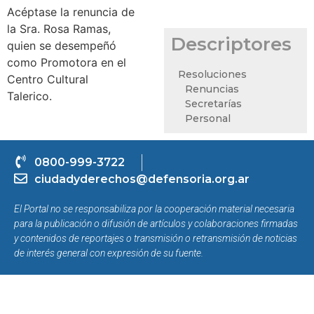
Acéptase la renuncia de
la Sra. Rosa Ramas,
Descriptores
quien se desempeñó
como Promotora en el
Resoluciones
Centro Cultural
Renuncias
Talerico.
Secretarías
Personal
0800-999-3722
ciudadyderechos@defensoria.org.ar
El Portal no se responsabiliza por la cooperación material necesaria
para la publicación o difusión de artículos y colaboraciones firmadas
y contenidos de reportajes o transmisión o retransmisión de noticias
de interés general con expresión de su fuente.