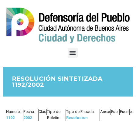
RESOLUCIÓN SINTETIZADA
1192/2002
Numero:
Fecha:
Clase:
Tipo de
Tipo de Entrada:
Anexos:
Fuero:
Fuente:
1192
2002
Boletín:
Resolucion