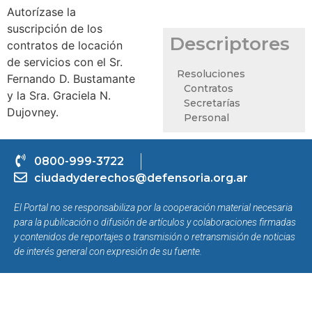
Autorízase la
suscripción de los
Descriptores
contratos de locación
de servicios con el Sr.
Resoluciones
Fernando D. Bustamante
Contratos
y la Sra. Graciela N.
Secretarías
Dujovney.
Personal
0800-999-3722
ciudadyderechos@defensoria.org.ar
El Portal no se responsabiliza por la cooperación material necesaria
para la publicación o difusión de artículos y colaboraciones firmadas
y contenidos de reportajes o transmisión o retransmisión de noticias
de interés general con expresión de su fuente.