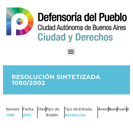
RESOLUCIÓN SINTETIZADA
1080/2002
Numero:
Fecha:
Clase:
Tipo de
Tipo de Entrada:
Anexos:
Fuero:
Fuente:
1080
2002
Boletín:
Resolucion