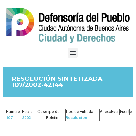
RESOLUCIÓN SINTETIZADA
107/2002-42144
Numero:
Fecha:
Clase:
Tipo de
Tipo de Entrada:
Anexos:
Fuero:
Fuente:
107
2002
Boletín:
Resolucion