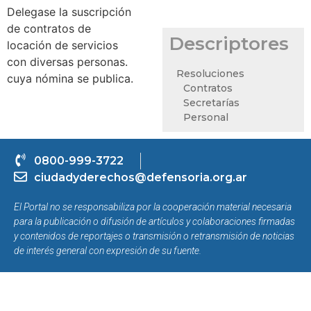
Delegase la suscripción
de contratos de
Descriptores
locación de servicios
con diversas personas.
Resoluciones
cuya nómina se publica.
Contratos
Secretarías
Personal
0800-999-3722
ciudadyderechos@defensoria.org.ar
El Portal no se responsabiliza por la cooperación material necesaria
para la publicación o difusión de artículos y colaboraciones firmadas
y contenidos de reportajes o transmisión o retransmisión de noticias
de interés general con expresión de su fuente.