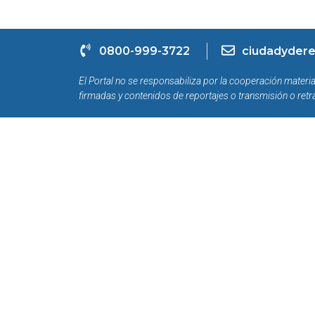
0800-999-3722
ciudadydere
El Portal no se responsabiliza por la cooperación materia
firmadas y contenidos de reportajes o transmisión o retr