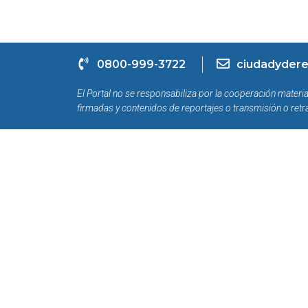
0800-999-3722
ciudadydere
El Portal no se responsabiliza por la cooperación materia
firmadas y contenidos de reportajes o transmisión o retr