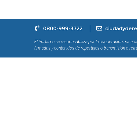
0800-999-3722
ciudadydere
El Portal no se responsabiliza por la cooperación materia
firmadas y contenidos de reportajes o transmisión o retr