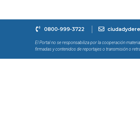
0800-999-3722
ciudadydere
El Portal no se responsabiliza por la cooperación materia
firmadas y contenidos de reportajes o transmisión o retr