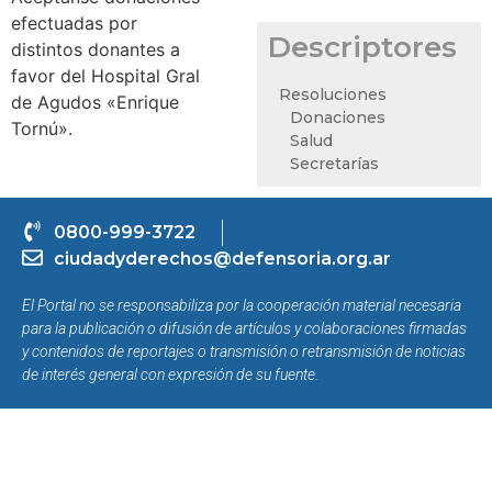
efectuadas por
Descriptores
distintos donantes a
favor del Hospital Gral
Resoluciones
de Agudos «Enrique
Donaciones
Tornú».
Salud
Secretarías
0800-999-3722
ciudadyderechos@defensoria.org.ar
El Portal no se responsabiliza por la cooperación material necesaria
para la publicación o difusión de artículos y colaboraciones firmadas
y contenidos de reportajes o transmisión o retransmisión de noticias
de interés general con expresión de su fuente.