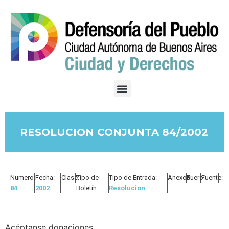
RESOLUCION CONJUNTA 84/2002
Numero:
Fecha:
Clase:
Tipo de
Tipo de Entrada:
Anexos:
Fuero:
Fuente:
84
2002
Boletín:
Resolucion
Acéptanse donaciones