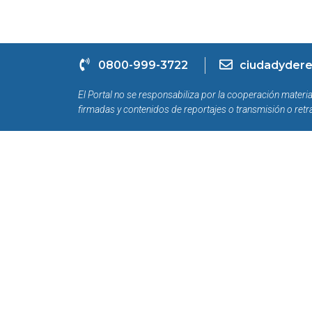
0800-999-3722
ciudadydere
El Portal no se responsabiliza por la cooperación materia
firmadas y contenidos de reportajes o transmisión o retr