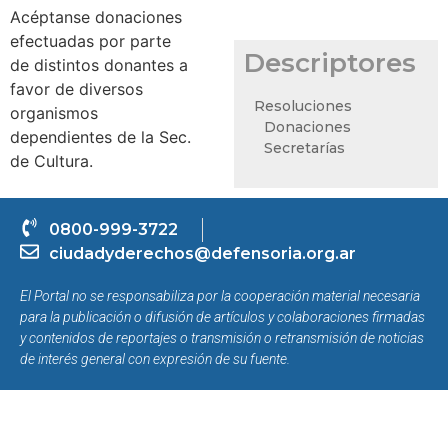
Acéptanse donaciones
efectuadas por parte
Descriptores
de distintos donantes a
favor de diversos
Resoluciones
organismos
Donaciones
dependientes de la Sec.
Secretarías
de Cultura.
0800-999-3722
ciudadyderechos@defensoria.org.ar
El Portal no se responsabiliza por la cooperación material necesaria
para la publicación o difusión de artículos y colaboraciones firmadas
y contenidos de reportajes o transmisión o retransmisión de noticias
de interés general con expresión de su fuente.