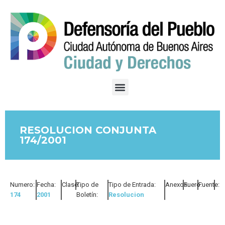
RESOLUCION CONJUNTA
174/2001
Numero:
Fecha:
Clase:
Tipo de
Tipo de Entrada:
Anexos:
Fuero:
Fuente:
174
2001
Boletín:
Resolucion