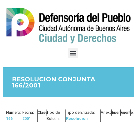
RESOLUCION CONJUNTA
166/2001
Numero:
Fecha:
Clase:
Tipo de
Tipo de Entrada:
Anexos:
Fuero:
Fuente:
166
2001
Boletín:
Resolucion