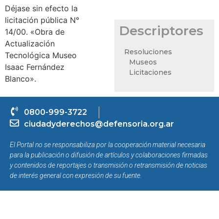
Déjase sin efecto la
licitación pública N°
Descriptores
14/00. «Obra de
Actualización
Resoluciones
Tecnológica Museo
Museos
Isaac Fernández
Licitaciones
Blanco».
0800-999-3722
ciudadyderechos@defensoria.org.ar
El Portal no se responsabiliza por la cooperación material necesaria
para la publicación o difusión de artículos y colaboraciones firmadas
y contenidos de reportajes o transmisión o retransmisión de noticias
de interés general con expresión de su fuente.