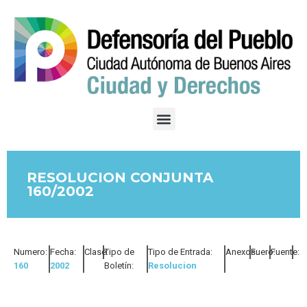
RESOLUCION CONJUNTA
160/2002
Numero:
Fecha:
Clase:
Tipo de
Tipo de Entrada:
Anexos:
Fuero:
Fuente:
160
2002
Boletín:
Resolucion