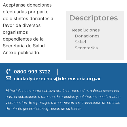
Acéptanse donaciones
efectuadas por parte
Descriptores
de distintos donantes a
favor de diversos
Resoluciones
organismos
Donaciones
dependientes de la
Salud
Secretaría de Salud.
Secretarías
Anexo publicado.
0800-999-3722
ciudadyderechos@defensoria.org.ar
El Portal no se responsabiliza por la cooperación material necesaria
para la publicación o difusión de artículos y colaboraciones firmadas
y contenidos de reportajes o transmisión o retransmisión de noticias
de interés general con expresión de su fuente.