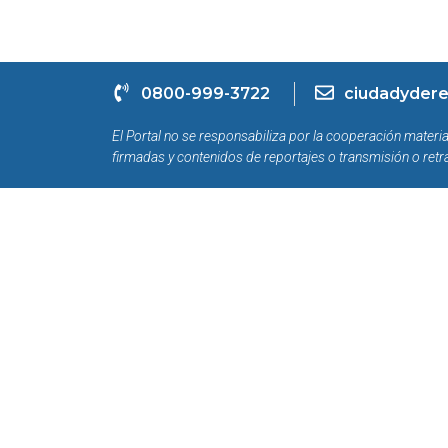
0800-999-3722
ciudadydere
El Portal no se responsabiliza por la cooperación materia
firmadas y contenidos de reportajes o transmisión o retr