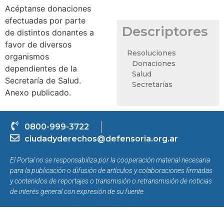
Acéptanse donaciones
efectuadas por parte
Descriptores
de distintos donantes a
favor de diversos
Resoluciones
organismos
Donaciones
dependientes de la
Salud
Secretaría de Salud.
Secretarías
Anexo publicado.
0800-999-3722
ciudadyderechos@defensoria.org.ar
El Portal no se responsabiliza por la cooperación material necesaria
para la publicación o difusión de artículos y colaboraciones firmadas
y contenidos de reportajes o transmisión o retransmisión de noticias
de interés general con expresión de su fuente.