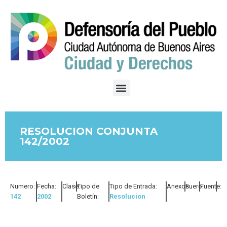
RESOLUCION CONJUNTA
142/2002
Numero:
Fecha:
Clase:
Tipo de
Tipo de Entrada:
Anexos:
Fuero:
Fuente:
142
2002
Boletín:
Resolucion