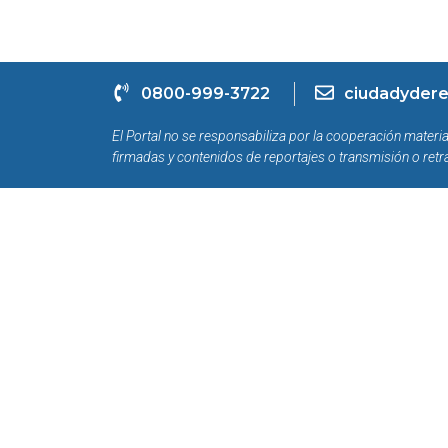
0800-999-3722
ciudadydere
El Portal no se responsabiliza por la cooperación materia
firmadas y contenidos de reportajes o transmisión o retr