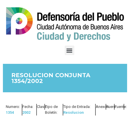
RESOLUCION CONJUNTA
1354/2002
Numero:
Fecha:
Clase:
Tipo de
Tipo de Entrada:
Anexos:
Fuero:
Fuente:
1354
2002
Boletín:
Resolucion