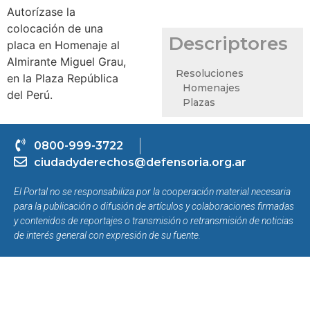
Autorízase la
colocación de una
Descriptores
placa en Homenaje al
Almirante Miguel Grau,
Resoluciones
en la Plaza República
Homenajes
del Perú.
Plazas
0800-999-3722
ciudadyderechos@defensoria.org.ar
El Portal no se responsabiliza por la cooperación material necesaria
para la publicación o difusión de artículos y colaboraciones firmadas
y contenidos de reportajes o transmisión o retransmisión de noticias
de interés general con expresión de su fuente.