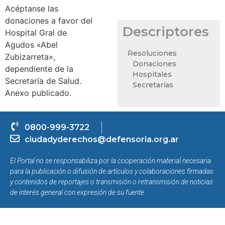
Acéptanse las
donaciones a favor del
Descriptores
Hospital Gral de
Agudos «Abel
Resoluciones
Zubizarreta»,
Donaciones
dependiente de la
Hospitales
Secretaría de Salud.
Secretarías
Anexo publicado.
0800-999-3722
ciudadyderechos@defensoria.org.ar
El Portal no se responsabiliza por la cooperación material necesaria
para la publicación o difusión de artículos y colaboraciones firmadas
y contenidos de reportajes o transmisión o retransmisión de noticias
de interés general con expresión de su fuente.