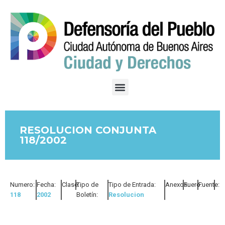
RESOLUCION CONJUNTA
118/2002
Numero:
Fecha:
Clase:
Tipo de
Tipo de Entrada:
Anexos:
Fuero:
Fuente:
118
2002
Boletín:
Resolucion