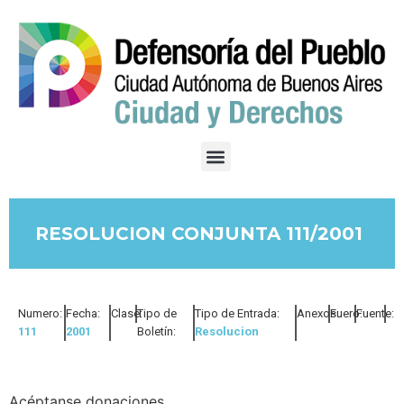
RESOLUCION CONJUNTA 111/2001
Numero:
Fecha:
Clase:
Tipo de
Tipo de Entrada:
Anexos:
Fuero:
Fuente:
111
2001
Boletín:
Resolucion
Acéptanse donaciones