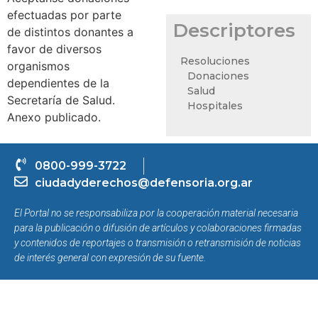
efectuadas por parte
Descriptores
de distintos donantes a
favor de diversos
Resoluciones
organismos
Donaciones
dependientes de la
Salud
Secretaría de Salud.
Hospitales
Anexo publicado.
0800-999-3722
ciudadyderechos@defensoria.org.ar
El Portal no se responsabiliza por la cooperación material necesaria
para la publicación o difusión de artículos y colaboraciones firmadas
y contenidos de reportajes o transmisión o retransmisión de noticias
de interés general con expresión de su fuente.