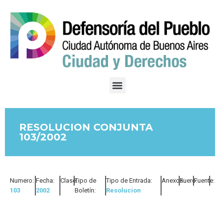
RESOLUCION CONJUNTA
103/2002
Numero:
Fecha:
Clase:
Tipo de
Tipo de Entrada:
Anexos:
Fuero:
Fuente:
103
2002
Boletín:
Resolucion