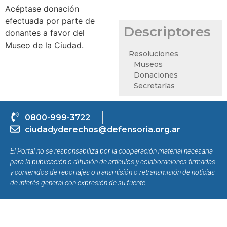
Acéptase donación
efectuada por parte de
Descriptores
donantes a favor del
Museo de la Ciudad.
Resoluciones
Museos
Donaciones
Secretarías
0800-999-3722
ciudadyderechos@defensoria.org.ar
El Portal no se responsabiliza por la cooperación material necesaria
para la publicación o difusión de artículos y colaboraciones firmadas
y contenidos de reportajes o transmisión o retransmisión de noticias
de interés general con expresión de su fuente.