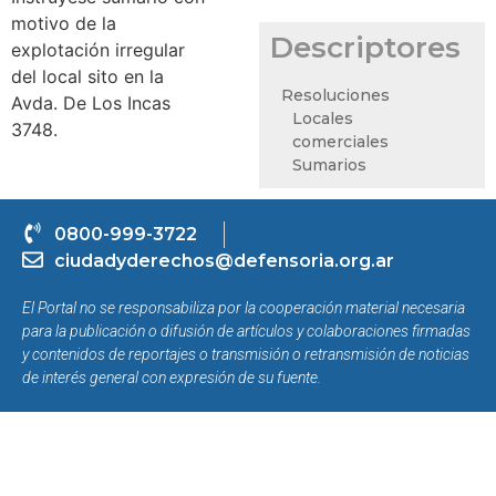
motivo de la
Descriptores
explotación irregular
del local sito en la
Resoluciones
Avda. De Los Incas
Locales
3748.
comerciales
Sumarios
0800-999-3722
ciudadyderechos@defensoria.org.ar
El Portal no se responsabiliza por la cooperación material necesaria
para la publicación o difusión de artículos y colaboraciones firmadas
y contenidos de reportajes o transmisión o retransmisión de noticias
de interés general con expresión de su fuente.