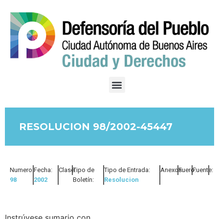
RESOLUCION 98/2002-45447
Numero:
Fecha:
Clase:
Tipo de
Tipo de Entrada:
Anexos:
Fuero:
Fuente:
98
2002
Boletín:
Resolucion
Instrúyese sumario con