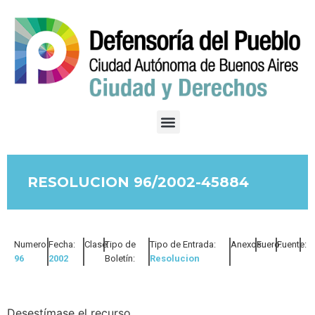
RESOLUCION 96/2002-45884
Numero:
Fecha:
Clase:
Tipo de
Tipo de Entrada:
Anexos:
Fuero:
Fuente:
96
2002
Boletín:
Resolucion
Desestímase el recurso