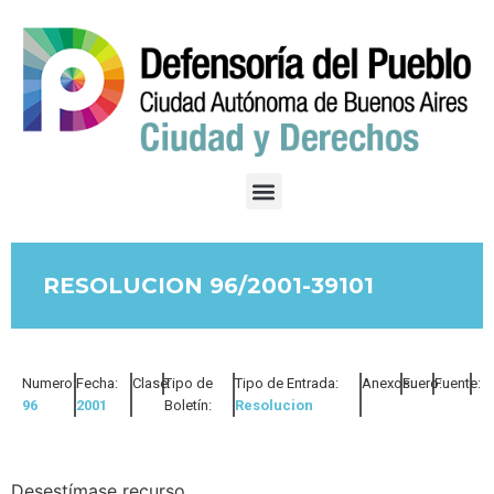
RESOLUCION 96/2001-39101
Numero:
Fecha:
Clase:
Tipo de
Tipo de Entrada:
Anexos:
Fuero:
Fuente:
96
2001
Boletín:
Resolucion
Desestímase recurso