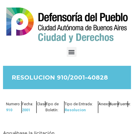
RESOLUCION 910/2001-40828
Numero:
Fecha:
Clase:
Tipo de
Tipo de Entrada:
Anexos:
Fuero:
Fuente:
910
2001
Boletín:
Resolucion
Apruébase la licitación