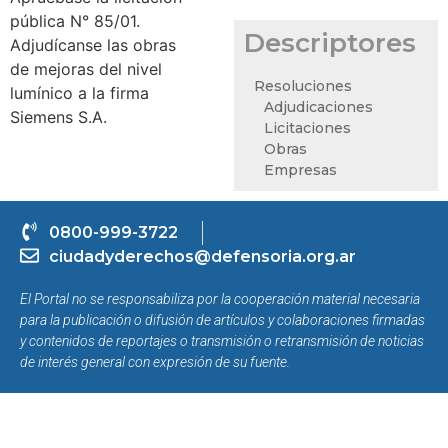
pública N° 85/01.
Descriptores
Adjudícanse las obras
de mejoras del nivel
Resoluciones
lumínico a la firma
Adjudicaciones
Siemens S.A.
Licitaciones
Obras
Empresas
0800-999-3722
ciudadyderechos@defensoria.org.ar
El Portal no se responsabiliza por la cooperación material necesaria
para la publicación o difusión de artículos y colaboraciones firmadas
y contenidos de reportajes o transmisión o retransmisión de noticias
de interés general con expresión de su fuente.