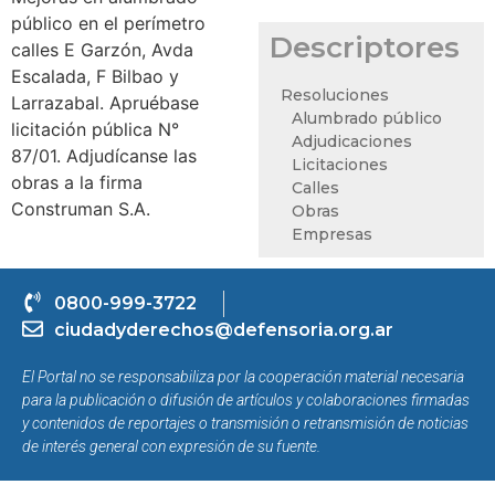
público en el perímetro
Descriptores
calles E Garzón, Avda
Escalada, F Bilbao y
Resoluciones
Larrazabal. Apruébase
Alumbrado público
licitación pública N°
Adjudicaciones
87/01. Adjudícanse las
Licitaciones
obras a la firma
Calles
Construman S.A.
Obras
Empresas
0800-999-3722
ciudadyderechos@defensoria.org.ar
El Portal no se responsabiliza por la cooperación material necesaria
para la publicación o difusión de artículos y colaboraciones firmadas
y contenidos de reportajes o transmisión o retransmisión de noticias
de interés general con expresión de su fuente.