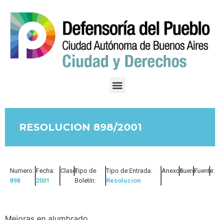
RESOLUCION 898/2001
Numero:
Fecha:
Clase:
Tipo de
Tipo de Entrada:
Anexos:
Fuero:
Fuente:
898
2001
Boletín:
Resolucion
Mejoras en alumbrado