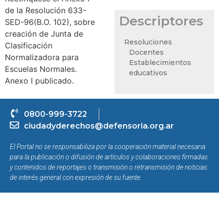
de la Resolución 633-
Descriptores
SED-96(B.O. 102), sobre
creación de Junta de
Resoluciones
Clasificación
Docentes
Normalizadora para
Establecimientos
Escuelas Normales.
educativos
Anexo I publicado.
0800-999-3722
ciudadyderechos@defensoria.org.ar
El Portal no se responsabiliza por la cooperación material necesaria
para la publicación o difusión de artículos y colaboraciones firmadas
y contenidos de reportajes o transmisión o retransmisión de noticias
de interés general con expresión de su fuente.