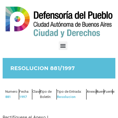
RESOLUCION 881/1997
Numero:
Fecha:
Clase:
Tipo de
Tipo de Entrada:
Anexos:
Fuero:
Fuente:
881
1997
Boletín:
Resolucion
Rectifíquese el Anexo I