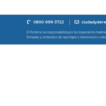
0800-999-3722
ciudadydere
El Portal no se responsabiliza por la cooperación materia
firmadas y contenidos de reportajes o transmisión o retr