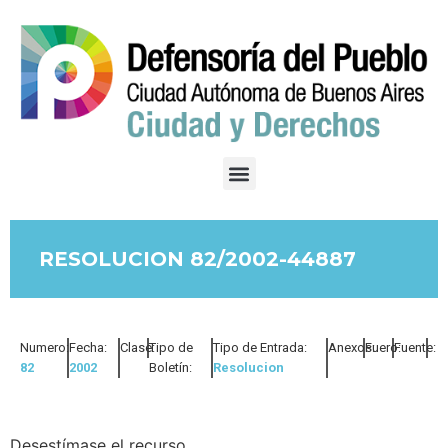
RESOLUCION 82/2002-44887
Numero:
Fecha:
Clase:
Tipo de
Tipo de Entrada:
Anexos:
Fuero:
Fuente:
82
2002
Boletín:
Resolucion
Desestímase el recurso