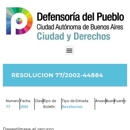
RESOLUCION 77/2002-44884
Numero:
Fecha:
Clase:
Tipo de
Tipo de Entrada:
Anexos:
Fuero:
Fuente:
77
2002
Boletín:
Resolucion
Desestímase el recurso