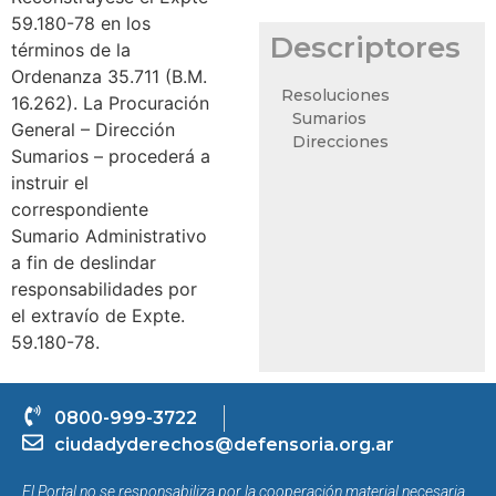
59.180-78 en los
Descriptores
términos de la
Ordenanza 35.711 (B.M.
Resoluciones
16.262). La Procuración
Sumarios
General – Dirección
Direcciones
Sumarios – procederá a
instruir el
correspondiente
Sumario Administrativo
a fin de deslindar
responsabilidades por
el extravío de Expte.
59.180-78.
0800-999-3722
ciudadyderechos@defensoria.org.ar
El Portal no se responsabiliza por la cooperación material necesaria