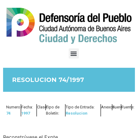
RESOLUCION 74/1997
Numero:
Fecha:
Clase:
Tipo de
Tipo de Entrada:
Anexos:
Fuero:
Fuente:
74
1997
Boletín:
Resolucion
Reconstrúyese el Expte