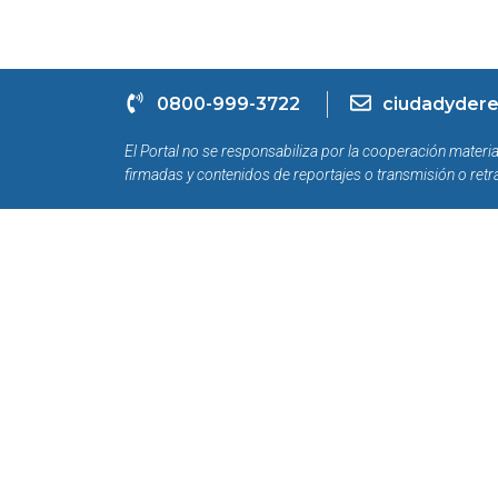
0800-999-3722
ciudadydere
El Portal no se responsabiliza por la cooperación materia
firmadas y contenidos de reportajes o transmisión o retr