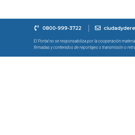
0800-999-3722
ciudadydere
El Portal no se responsabiliza por la cooperación materia
firmadas y contenidos de reportajes o transmisión o retr