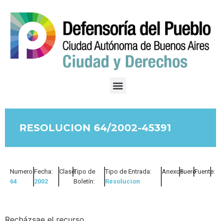
RESOLUCION 64/2002-45391
Numero:
Fecha:
Clase:
Tipo de
Tipo de Entrada:
Anexos:
Fuero:
Fuente:
64
2002
Boletín:
Resolucion
Recházsae el recurso