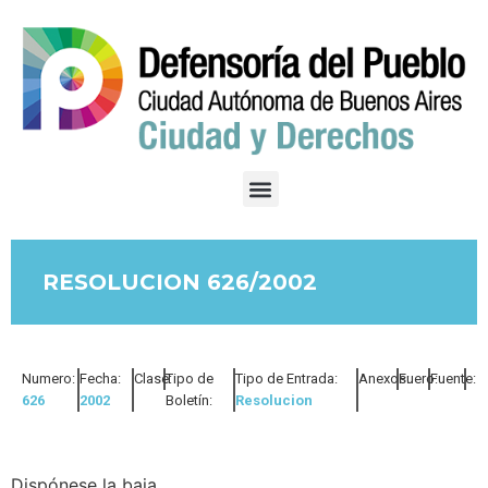
RESOLUCION 626/2002
Numero:
Fecha:
Clase:
Tipo de
Tipo de Entrada:
Anexos:
Fuero:
Fuente:
626
2002
Boletín:
Resolucion
Dispónese la baja