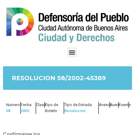
RESOLUCION 58/2002-45389
Numero:
Fecha:
Clase:
Tipo de
Tipo de Entrada:
Anexos:
Fuero:
Fuente:
58
2002
Boletín:
Resolucion
Confírmanse los