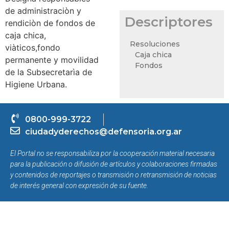
de administraciòn y
Descriptores
rendiciòn de fondos de
caja chica,
Resoluciones
viàticos,fondo
Caja chica
permanente y movilidad
Fondos
de la Subsecretarìa de
Higiene Urbana.
0800-999-3722
ciudadyderechos@defensoria.org.ar
El Portal no se responsabiliza por la cooperación material necesaria
para la publicación o difusión de artículos y colaboraciones firmadas
y contenidos de reportajes o transmisión o retransmisión de noticias
de interés general con expresión de su fuente.