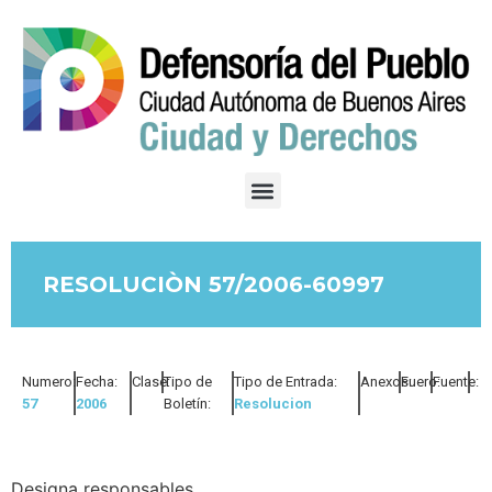
RESOLUCIÒN 57/2006-60997
Numero:
Fecha:
Clase:
Tipo de
Tipo de Entrada:
Anexos:
Fuero:
Fuente:
57
2006
Boletín:
Resolucion
Designa responsables